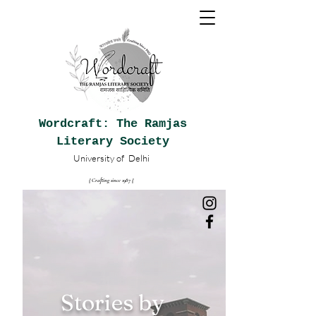
Wordcraft: The Ramjas
Literary Society
University of
Delhi
|| Crafting since 1987
|
|
Stories by